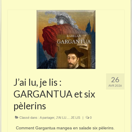
26
J’ai lu, je lis :
AVR 2026
GARGANTUA et six
pèlerins
Classé dans :
A partager
,
J'AI LU.... JE LIS
|
0
Comment Gargantua mangea en salade six pèlerins.