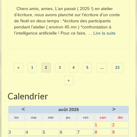
Chers amis, amies, L’an passé ( 2025 !) en atelier
d’écriture, nous avons planché sur l’écriture d’un conte
de Noël en deux temps : *écriture des participants
pendant l’atelier ( environ 45 mn ) *confrontation à
l’intelligence artificielle ! Pour ce faire, …
Lire la suite­­
Pagination
«
1
2
3
4
5
…
23
des
»
publications
Calendrier
<
>
août 2026
lun
mar
mer
jeu
ven
sam
dim
1
2
3
4
5
6
7
8
9