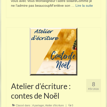
vous avec Vous Monseigneur l’astre solaireComme je
ne l’admire pas beaucoupM’enlève son …
Lire la suite­­
8
Atelier d’écriture :
FÉV 2026
contes de Noël
Classé dans :
A partager
,
Atelier d'écriture
|
0