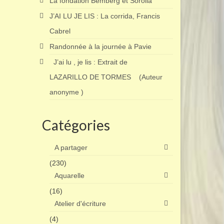
La fondation Bemberg et Sorolla
J’AI LU JE LIS : La corrida, Francis
Cabrel
Randonnée à la journée à Pavie
J’ai lu , je lis : Extrait de
LAZARILLO DE TORMES (Auteur
anonyme )
Catégories
A partager
(230)
Aquarelle
(16)
Atelier d'écriture
(4)