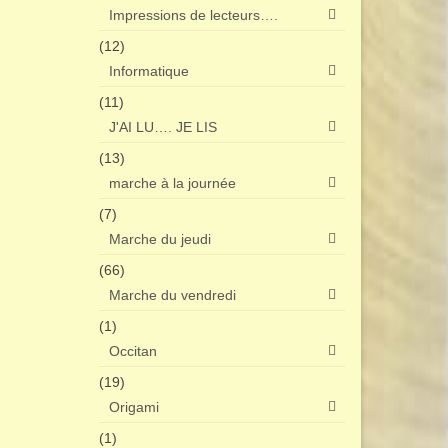
Impressions de lecteurs….
(12)
Informatique
(11)
J'AI LU…. JE LIS
(13)
marche à la journée
(7)
Marche du jeudi
(66)
Marche du vendredi
(1)
Occitan
(19)
Origami
(1)