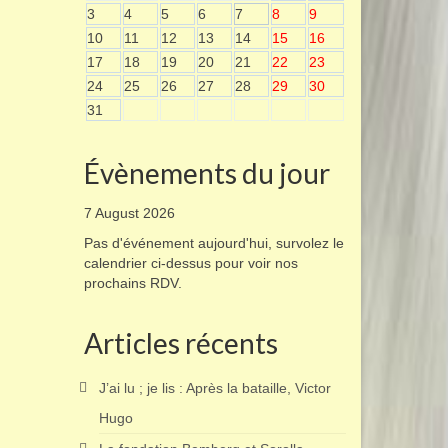
3
4
5
6
7
8
9
10
11
12
13
14
15
16
17
18
19
20
21
22
23
24
25
26
27
28
29
30
31
Évènements du jour
7 August 2026
Pas d'événement aujourd'hui, survolez le
calendrier ci-dessus pour voir nos
prochains RDV.
Articles récents
J’ai lu ; je lis : Après la bataille, Victor
Hugo