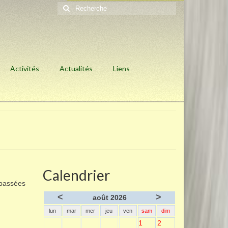
Rechercher
:
Activités
Actualités
Liens
Calendrier
 passées
<
>
août 2026
lun
mar
mer
jeu
ven
sam
dim
1
2