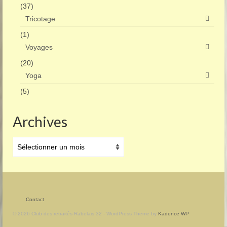
(37)
Tricotage
(1)
Voyages
(20)
Yoga
(5)
Archives
Archives
Contact
© 2026 Club des retraités Rabelais 32 - WordPress Theme by
Kadence WP