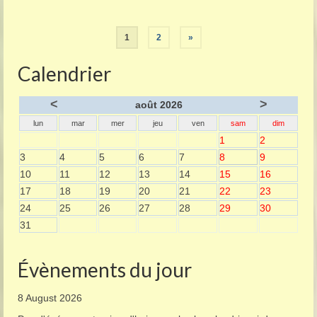
Pagination
1
2
»
des
Calendrier
publications
<
>
août 2026
lun
mar
mer
jeu
ven
sam
dim
1
2
3
4
5
6
7
8
9
10
11
12
13
14
15
16
17
18
19
20
21
22
23
24
25
26
27
28
29
30
31
Évènements du jour
8 August 2026