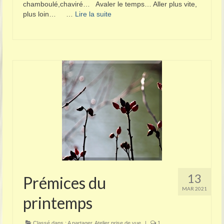
chamboulé,chaviré… Avaler le temps… Aller plus vite,
plus loin… …
Lire la suite­­
13
Prémices du
MAR 2021
printemps
Classé dans :
A partager
,
Atelier prise de vue
|
1