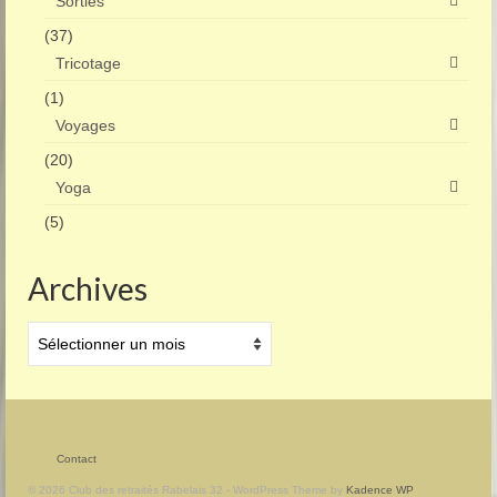
Sorties
(37)
Tricotage
(1)
Voyages
(20)
Yoga
(5)
Archives
Archives
Contact
© 2026 Club des retraités Rabelais 32 - WordPress Theme by
Kadence WP