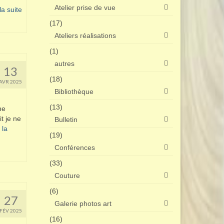
Atelier prise de vue
a suite­­
(17)
Ateliers réalisations
(1)
autres
13
(18)
AVR 2025
Bibliothèque
(13)
ne
t je ne
Bulletin
 la
(19)
Conférences
(33)
Couture
(6)
27
Galerie photos art
FÉV 2025
(16)