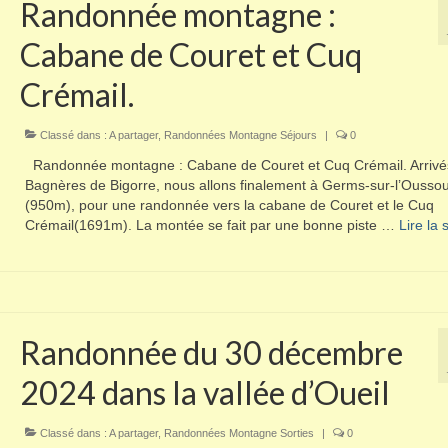
Randonnée montagne :
Cabane de Couret et Cuq
Crémail.
Classé dans :
A partager
,
Randonnées Montagne Séjours
|
0
Randonnée montagne : Cabane de Couret et Cuq Crémail. Arrivé
Bagnères de Bigorre, nous allons finalement à Germs-sur-l’Ousso
(950m), pour une randonnée vers la cabane de Couret et le Cuq
Crémail(1691m). La montée se fait par une bonne piste …
Lire la su
Randonnée du 30 décembre
2024 dans la vallée d’Oueil
Classé dans :
A partager
,
Randonnées Montagne Sorties
|
0