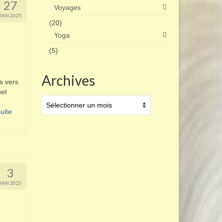
27
Voyages
JAN 2025
(20)
Yoga
(5)
Archives
s vers
uet
Archives
ite­­
3
JAN 2025