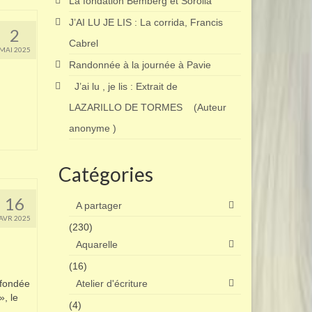
La fondation Bemberg et Sorolla
J’AI LU JE LIS : La corrida, Francis
2
Cabrel
MAI 2025
Randonnée à la journée à Pavie
J’ai lu , je lis : Extrait de
LAZARILLO DE TORMES (Auteur
anonyme )
Catégories
16
A partager
AVR 2025
(230)
Aquarelle
(16)
 fondée
Atelier d'écriture
, le
(4)