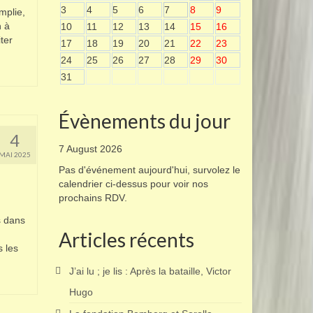
3
4
5
6
7
8
9
mplie,
h à
10
11
12
13
14
15
16
ter
17
18
19
20
21
22
23
24
25
26
27
28
29
30
31
Évènements du jour
4
7 August 2026
MAI 2025
Pas d'événement aujourd'hui, survolez le
calendrier ci-dessus pour voir nos
prochains RDV.
s dans
Articles récents
 les
J’ai lu ; je lis : Après la bataille, Victor
Hugo