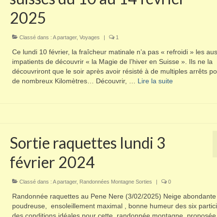
2025
Classé dans :
A partager
,
Voyages
|
1
Ce lundi 10 février, la fraîcheur matinale n’a pas « refroidi » les aus
impatients de découvrir « la Magie de l’hiver en Suisse ». Ils ne la
découvriront que le soir après avoir résisté à de multiples arrêts p
de nombreux Kilomètres… Découvrir, …
Lire la suite­­
Sortie raquettes lundi 3
février 2024
Classé dans :
A partager
,
Randonnées Montagne Sorties
|
0
Randonnée raquettes au Pene Nere (3/02/2025) Neige abondante 
poudreuse, ensoleillement maximal , bonne humeur des six partici
des conditions idéales pour cette randonnée montagne, proposée