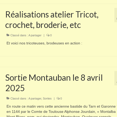
Réalisations atelier Tricot,
crochet, broderie, etc
Classé dans :
A partager
|
0
Et voici nos tricoteuses, brodeuses en action :
Sortie Montauban le 8 avril
2025
Classé dans :
A partager
,
Sorties
|
0
En route ce matin vers cette ancienne bastide du Tarn et Garonne
en 1144 par le Comte de Toulouse Alphonse Jourdain, « Montalba »
Mont Blanc, nom qui deviendra, Montauban. Quelques rappels