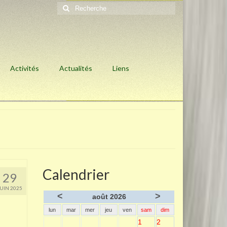
Rechercher
:
Activités
Actualités
Liens
Calendrier
29
JUIN 2025
<
>
août 2026
lun
mar
mer
jeu
ven
sam
dim
1
2