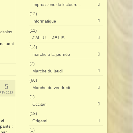
Impressions de lecteurs….
(12)
Informatique
(11)
citains
J'AI LU…. JE LIS
onctuant
(13)
marche à la journée
(7)
Marche du jeudi
(66)
5
Marche du vendredi
FÉV 2025
(1)
Occitan
(19)
et
Origami
pants :
(1)
 par