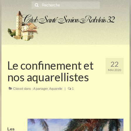
Rechercher
:
Le confinement et
22
MAI 2020
nos aquarellistes
Classé dans :
A partager
,
Aquarelle
|
1
Les