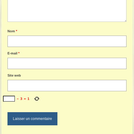
Nom
*
E-mail
*
Site web
−
3
=
1