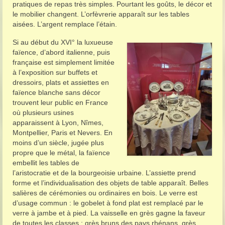
pratiques de repas très simples. Pourtant les goûts, le décor et
le mobilier changent. L’orfèvrerie apparaît sur les tables
aisées. L’argent remplace l’étain.
Si au début du XVI° la luxueuse
faïence, d’abord italienne, puis
française est simplement limitée
à l’exposition sur buffets et
dressoirs, plats et assiettes en
faïence blanche sans décor
trouvent leur public en France
où plusieurs usines
apparaissent à Lyon, Nîmes,
Montpellier, Paris et Nevers. En
moins d’un siècle, jugée plus
propre que le métal, la faïence
embellit les tables de
l’aristocratie et de la bourgeoisie urbaine. L’assiette prend
forme et l’individualisation des objets de table apparaît. Belles
salières de cérémonies ou ordinaires en bois. Le verre est
d’usage commun : le gobelet à fond plat est remplacé par le
verre à jambe et à pied. La vaisselle en grès gagne la faveur
de toutes les classes : grès bruns des pays rhénans, grès