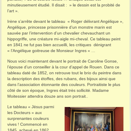
minutieusement étudié. Il disait : » le dessin est la probité de
l’art ».
Irène s’arrête devant le tableau « Roger délivrant Angélique »,
Angélique, princesse prisonnière d’un monstre marin est
sauvée par l’intervention d’un chevalier chevauchant un
hippogriffe, une créature mi-aigle mi-cheval. Ce tableau peint
en 1841 ne fut pas bien accueilli, les critiques dénigrant
« l’Angélique goitreuse de Monsieur Ingres « …
Nous voici maintenant devant le portrait de Caroline Gonse,
l’épouse d’un conseiller à la cour d’appel de Rouen. Dans ce
tableau daté de 1852, on retrouve tout le brio du peintre dans
la description des étoffes, des rubans, des bijoux ainsi que
dans l’association étonnante des couleurs. Portraitiste le plus
côté de son époque, Ingres était très sollicité. Madame
Moitessier attendra douze ans son portrait..
Le tableau « Jésus parmi
les Docteurs » aux
surprenantes couleurs
vives ! Commencé en
1845, achevé en 1862.