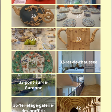
28
25
29
30
31
32-rez-de-chaussee
33-pont-sur-la-
35
Garonne
36-1er-etage-galerie-
42
des-graffitis