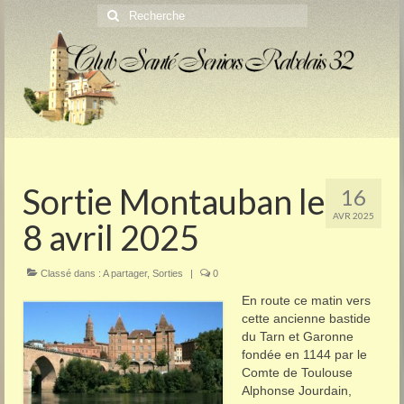
Rechercher
:
Sortie Montauban le
16
AVR 2025
8 avril 2025
Classé dans :
A partager
,
Sorties
|
0
En route ce matin vers
cette ancienne bastide
du Tarn et Garonne
fondée en 1144 par le
Comte de Toulouse
Alphonse Jourdain,