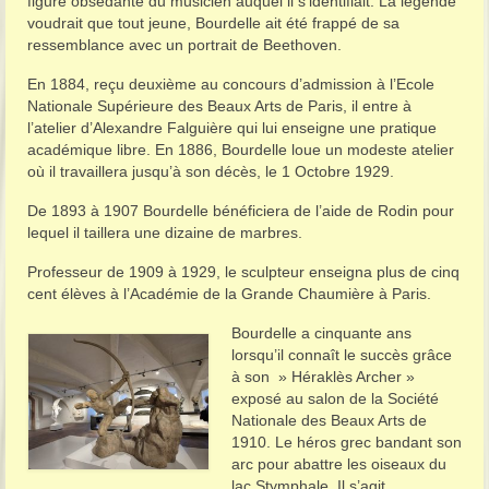
figure obsédante du musicien auquel il s’identifiait. La légende
voudrait que tout jeune, Bourdelle ait été frappé de sa
ressemblance avec un portrait de Beethoven.
En 1884, reçu deuxième au concours d’admission à l’Ecole
Nationale Supérieure des Beaux Arts de Paris, il entre à
l’atelier d’Alexandre Falguière qui lui enseigne une pratique
académique libre. En 1886, Bourdelle loue un modeste atelier
où il travaillera jusqu’à son décès, le 1 Octobre 1929.
De 1893 à 1907 Bourdelle bénéficiera de l’aide de Rodin pour
lequel il taillera une dizaine de marbres.
Professeur de 1909 à 1929, le sculpteur enseigna plus de cinq
cent élèves à l’Académie de la Grande Chaumière à Paris.
Bourdelle a cinquante ans
lorsqu’il connaît le succès grâce
à son » Héraklès Archer »
exposé au salon de la Société
Nationale des Beaux Arts de
1910. Le héros grec bandant son
arc pour abattre les oiseaux du
lac Stymphale. Il s’agit