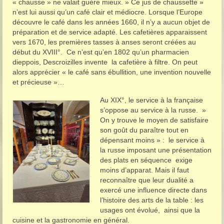
« chausse » ne valait guère mieux. » Ce jus de chaussette »
n’est lui aussi qu’un café clair et médiocre. Lorsque l’Europe
découvre le café dans les années 1660, il n’y a aucun objet de
préparation et de service adapté. Les cafetières apparaissent
vers 1670, les premières tasses à anses seront créées au
début du XVIII°. Ce n’est qu’en 1802 qu’un pharmacien
dieppois, Descroizilles invente la cafetière à filtre. On peut
alors apprécier « le café sans ébullition, une invention nouvelle
et précieuse »…
Au XIX°, le
service à la française
s’oppose au service à la russe. »
On y trouve le moyen de satisfaire
son goût du paraître tout en
dépensant moins » : le service à
la russe imposant une présentation
des plats en séquence exige
moins d’apparat. Mais il faut
reconnaître que leur dualité a
exercé une influence directe dans
l’histoire des arts de la table : les
usages ont évolué, ainsi que la
cuisine et la gastronomie en général.