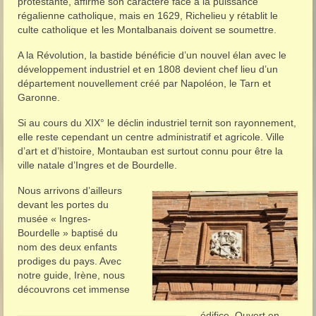
protestante, affirme son caractère face à la puissance
régalienne catholique, mais en 1629, Richelieu y rétablit le
culte catholique et les Montalbanais doivent se soumettre.
A la Révolution, la bastide bénéficie d’un nouvel élan avec le
développement industriel et en 1808 devient chef lieu d’un
département nouvellement créé par Napoléon, le Tarn et
Garonne.
Si au cours du XIX° le déclin industriel ternit son rayonnement,
elle reste cependant un centre administratif et agricole. Ville
d’art et d’histoire, Montauban est surtout connu pour être la
ville natale d’Ingres et de Bourdelle.
Nous arrivons d’ailleurs
devant les portes du
musée « Ingres-
Bourdelle » baptisé du
nom des deux enfants
prodiges du pays. Avec
notre guide, Irène, nous
découvrons cet immense
édifice. Ouvert en