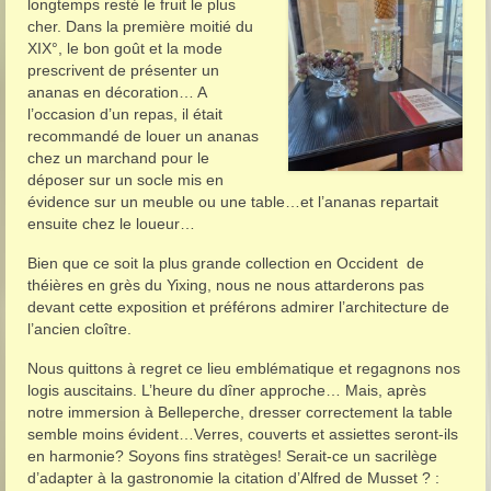
longtemps resté le fruit le plus
cher. Dans la première moitié du
XIX°, le bon goût et la mode
prescrivent de présenter un
ananas en décoration… A
l’occasion d’un repas, il était
recommandé de louer un ananas
chez un marchand pour le
déposer sur un socle mis en
évidence sur un meuble ou une table…et l’ananas repartait
ensuite chez le loueur…
Bien que ce soit la plus grande collection en Occident de
théières en grès du Yixing, nous ne nous attarderons pas
devant cette exposition et préférons admirer l’architecture de
l’ancien cloître.
Nous quittons à regret ce lieu emblématique et regagnons nos
logis auscitains. L’heure du dîner approche… Mais, après
notre immersion à Belleperche, dresser correctement la table
semble moins évident…Verres, couverts et assiettes seront-ils
en harmonie? Soyons fins stratèges! Serait-ce un sacrilège
d’adapter à la gastronomie la citation d’Alfred de Musset ? :