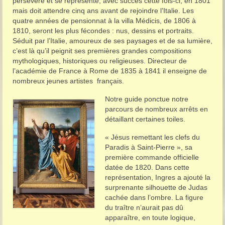
persévère et se représente, avec succès cette fois-ci, en 1801
mais doit attendre cinq ans avant de rejoindre l’Italie. Les
quatre années de pensionnat à la villa Médicis, de 1806 à
1810, seront les plus fécondes : nus, dessins et portraits.
Séduit par l’Italie, amoureux de ses paysages et de sa lumière,
c’est là qu’il peignit ses premières grandes compositions
mythologiques, historiques ou religieuses. Directeur de
l’académie de France à Rome de 1835 à 1841 il enseigne de
nombreux jeunes artistes français.
Notre guide ponctue notre
parcours de nombreux arrêts en
détaillant certaines toiles.
« Jésus remettant les clefs du
Paradis à Saint-Pierre », sa
première commande officielle
datée de 1820. Dans cette
représentation, Ingres a ajouté la
surprenante silhouette de Judas
cachée dans l’ombre. La figure
du traître n’aurait pas dû
apparaître, en toute logique,