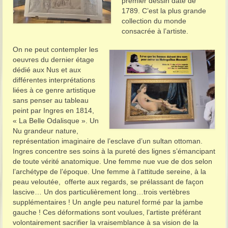
premier dessin daté de
1789. C’est la plus grande
collection du monde
consacrée à l’artiste.
On ne peut contempler les
oeuvres du dernier étage
dédié aux Nus et aux
différentes interprétations
liées à ce genre artistique
sans penser au tableau
peint par Ingres en 1814,
« La Belle Odalisque ». Un
Nu grandeur nature,
représentation imaginaire de l’esclave d’un sultan ottoman.
Ingres concentre ses soins à la pureté des lignes s’émancipant
de toute vérité anatomique. Une femme nue vue de dos selon
l’archétype de l’époque. Une femme à l’attitude sereine, à la
peau veloutée, offerte aux regards, se prélassant de façon
lascive… Un dos particulièrement long…trois vertèbres
supplémentaires ! Un angle peu naturel formé par la jambe
gauche ! Ces déformations sont voulues, l’artiste préférant
volontairement sacrifier la vraisemblance à sa vision de la