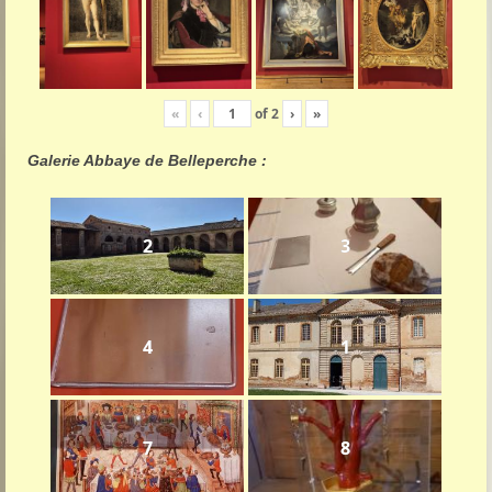
«
‹
of
2
›
»
Galerie Abbaye de Belleperche :
2
3
4
1
7
8