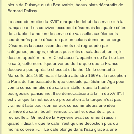
bleus de Puisaye ou du Beauvaisis, beaux plats décoratifs de
Bernard Palissy.
La seconde moitié du XVII° marque le début du service « à la
française ». Les convives occupent désormais les quatre côtés
de la table. La notion de service de vaisselle aux éléments
coordonnés par le décor ou par un coloris dominant émerge.
Désormais la succession des mets est regroupée par
catégories, potages, entrées puis rôtis et salades et, enfin, le
dessert appelé « fruit ». C’est aussi l’apparition de l’art de faire
le café, cette noire liqueur venue de Turquie que la France
découvre peu après le chocolat et le thé. On le connaît à
Marseille dès 1660 mais il faudra attendre 1669 et la réception
à Paris de l’ambassade turque conduite par Soliman Aga pour
voir la consommation du café s’installer dans la haute
bourgeoisie parisienne. Il se démocratisera à la fin du XVIII°. Il
est vrai que la méthode de préparation à la turque n’est pas
vraiment faite pour donner aux consommateurs une idée
raffinée du café : bouilli, remué,…clarifié, décanté… puis
réchauffé… Grimod de la Reynerie avait sûrement raison
quand il disait « que le café n’est qu’une décoction plus ou
moins colorée »… Le café plongé dans l’eau grâce à une