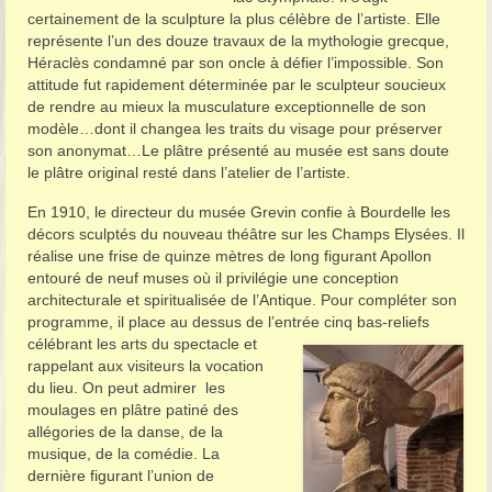
certainement de la sculpture la plus célèbre de l’artiste. Elle
représente l’un des douze travaux de la mythologie grecque,
Héraclès condamné par son oncle à défier l’impossible. Son
attitude fut rapidement déterminée par le sculpteur soucieux
de rendre au mieux la musculature exceptionnelle de son
modèle…dont il changea les traits du visage pour préserver
son anonymat…Le plâtre présenté au musée est sans doute
le plâtre original resté dans l’atelier de l’artiste.
En 1910, le directeur du musée Grevin confie à Bourdelle les
décors sculptés du nouveau théâtre sur les Champs Elysées. Il
réalise une frise de quinze mètres de long figurant Apollon
entouré de neuf muses où il privilégie une conception
architecturale et spiritualisée de l’Antique. Pour compléter son
programme, il place au dessus de l’entrée cinq bas-reliefs
célébrant les ar
ts du spectacle et
rappelant aux visiteurs la vocation
du lieu. On peut admirer les
moulages en plâtre patiné des
allégories de la danse, de la
musique, de la comédie. La
dernière figurant l’union de