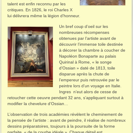
talent est enfin reconnu par les
critiques. En 1826, le roi Charles X
lui délivrera même la légion d’honneur.
Un bref coup d’oeil sur les
nombreuses récompenses
obtenues par l’artiste avant de
découvrir l’immense toile destinée
à décorer la chambre à coucher de
Napoléon Bonaparte au palais
Quirinal à Rome, « le songe
d’Ossian » daté de 1813, toile
disparue après la chute de
l’empereur puis retrouvée par le
peintre lors d’un voyage en Italie.
Ingres n’eut alors de cesse de
retoucher cette oeuvre pendant 32 ans, s’appliquant surtout à
modifier la chevelure d’Ossian…
L’observation de trois académies révèlent le cheminement de
la pensée de l’artiste : avant de peindre, il réalise de nombreux
dessins préparatoires, toujours à la poursuite de la forme
parfaite, « de la courbe idéale ». Chaque détail est