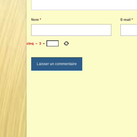
Nom
*
E-mail
*
cinq
−
3
=