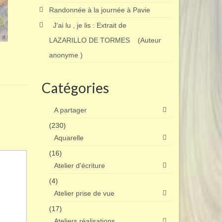
Randonnée à la journée à Pavie
J’ai lu , je lis : Extrait de
LAZARILLO DE TORMES (Auteur
anonyme )
Catégories
A partager
(230)
Aquarelle
(16)
Atelier d'écriture
(4)
Atelier prise de vue
(17)
Ateliers réalisations