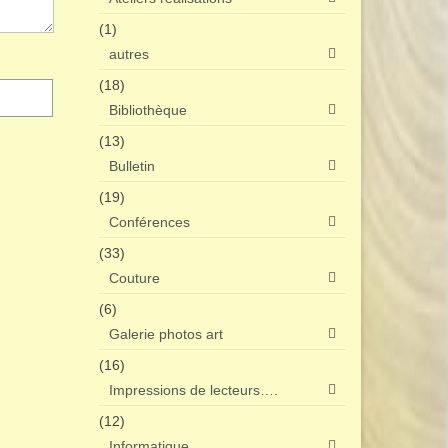
(1)
autres
(18)
Bibliothèque
(13)
Bulletin
(19)
Conférences
(33)
Couture
(6)
Galerie photos art
(16)
Impressions de lecteurs….
(12)
Informatique