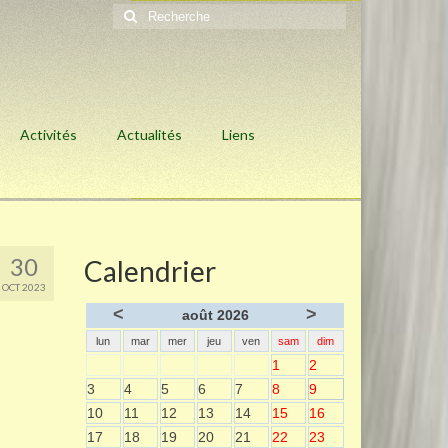
Rechercher
:
Activités
Actualités
Liens
30
Calendrier
OCT 2023
<
>
août 2026
lun
mar
mer
jeu
ven
sam
dim
1
2
3
4
5
6
7
8
9
10
11
12
13
14
15
16
17
18
19
20
21
22
23