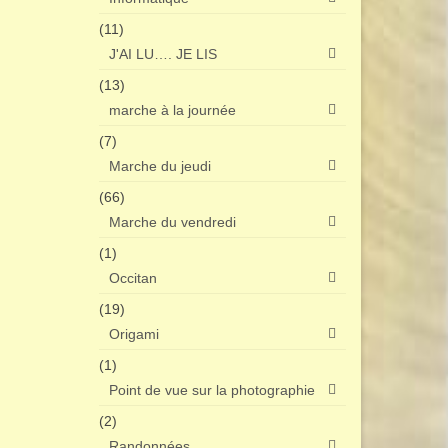
(11)
J'AI LU…. JE LIS
(13)
marche à la journée
(7)
Marche du jeudi
(66)
Marche du vendredi
(1)
Occitan
(19)
Origami
(1)
Point de vue sur la photographie
(2)
Randonnées