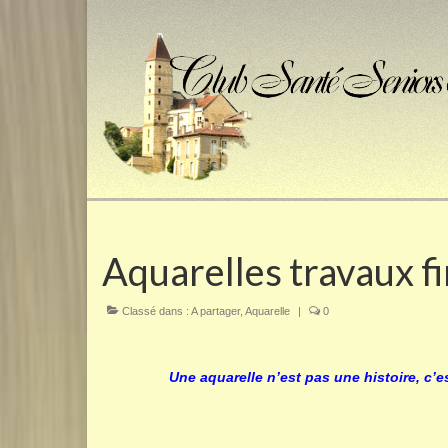
Aquarelles travaux 
Classé dans :
A partager
,
Aquarelle
|
0
Une aquarelle n’est pas une histoire, c’e