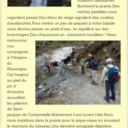
couleurs ravissantes
illuminent la prairie.Des
vaches paisibles nous
regardent passer.Des blocs de neige signalent des coulées
d’avalanches.Pour mettre un peu de piquant à notre balade
nous devons passer un point d’eau, en équilibre sur des
branchages.Des chaussures en ressortent mouillées !
Nous
retrouvons
nos
compagnes
à l’Hospice
du
Rioumajou.
Cet hospice
au pied du
pic d’
Arriouère
accueillait
les pélerins
de Saint-
jacques de Compostelle.Maintenant il est ouvert l’été.Nous
nous installons dans la prairie pour le pique-nique en écoutant
le murmure du ruisseau.Une dernière escapade digestive,