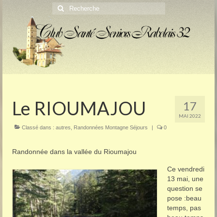
Rechercher
:
Le RIOUMAJOU
17
MAI 2022
Classé dans :
autres
,
Randonnées Montagne Séjours
|
0
Randonnée dans la vallée du Rioumajou
Ce vendredi
13 mai, une
question se
pose :beau
temps, pas